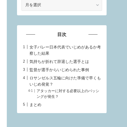
ア
ー
カ
イ
ブ
目次
女子バレー日本代表でいじめがあるか考
察した結果
気持ちが折れて辞退した選手とは
監督が選手からいじめられた事例
ロサンゼルス五輪に向けた準備で早くも
いじめ発覚？
アタッカーに対する必要以上のバッシ
ングが発生？
まとめ