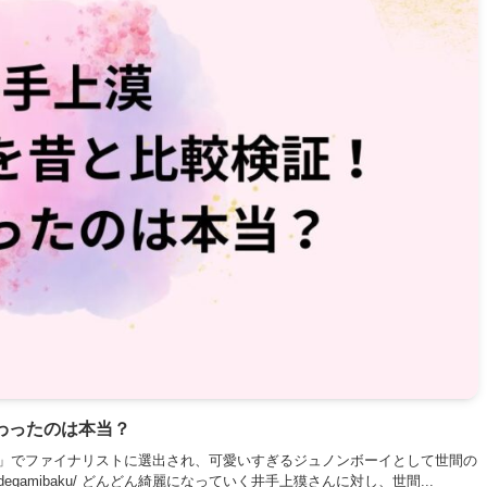
わったのは本当？
スト」でファイナリストに選出され、可愛いすぎるジュノンボーイとして世間の
.com/idegamibaku/ どんどん綺麗になっていく井手上獏さんに対し、世間...