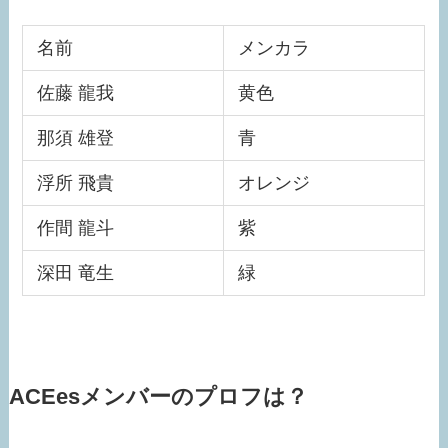
名前
メンカラ
佐藤 龍我
黄色
那須 雄登
青
浮所 飛貴
オレンジ
作間 龍斗
紫
深田 竜生
緑
ACEesメンバーのプロフは？