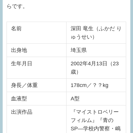
らです。
名前
深田 竜生（ふかだ り
ゅうせい）
出身地
埼玉県
生年月日
2002年4月13日（23
歳）
身長／体重
178cm／？？kg
血液型
A型
出演作品
『マイストロベリー
フィルム』『青の
SP―学校内警察・嶋