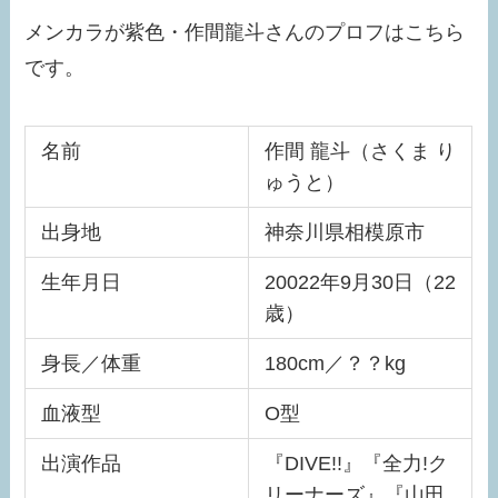
メンカラが紫色・作間龍斗さんのプロフはこちら
です。
名前
作間 龍斗（さくま り
ゅうと）
出身地
神奈川県相模原市
生年月日
20022年9月30日（22
歳）
身長／体重
180cm／？？kg
血液型
O型
出演作品
『DIVE!!』『全力!ク
リーナーズ』『山田