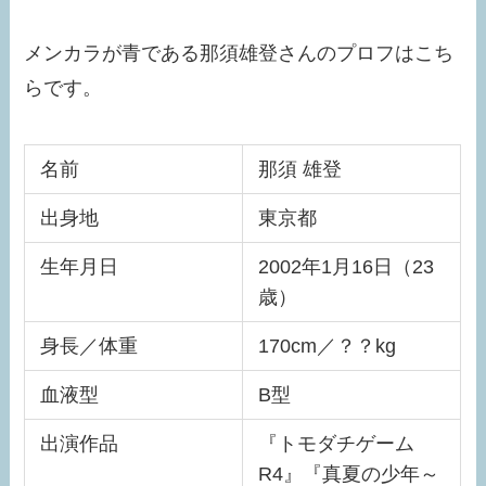
メンカラが青である那須雄登さんのプロフはこち
らです。
名前
那須 雄登
出身地
東京都
生年月日
2002年1月16日（23
歳）
身長／体重
170cm／？？kg
血液型
B型
出演作品
『トモダチゲーム
R4』『真夏の少年～