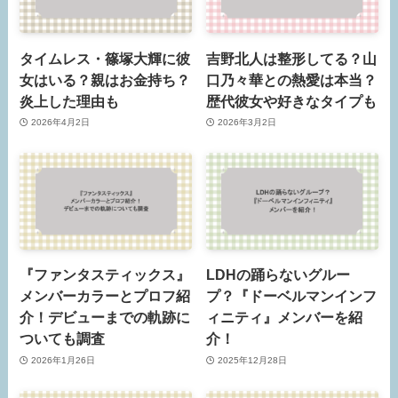
タイムレス・篠塚大輝に彼
吉野北人は整形してる？山
女はいる？親はお金持ち？
口乃々華との熱愛は本当？
炎上した理由も
歴代彼女や好きなタイプも
2026年4月2日
2026年3月2日
『ファンタスティックス』
LDHの踊らないグルー
メンバーカラーとプロフ紹
プ？『ドーベルマンインフ
介！デビューまでの軌跡に
ィニティ』メンバーを紹
ついても調査
介！
2026年1月26日
2025年12月28日