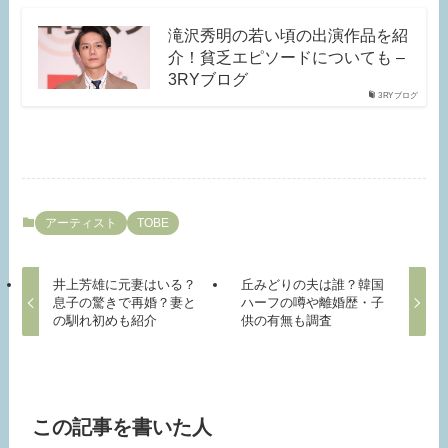
滝沢秀明の若い頃の出演作品を紹
介！貧乏エピソードについても –
3RYブログ
3RYブログ
アーティスト
TOBE
井上芳雄に元妻はいる？
丘みどりの夫は誰？韓国
息子の驚きで再婚？妻と
ハーフの噂や離婚歴・子
の馴れ初めも紹介
供の有無も調査
この記事を書いた人