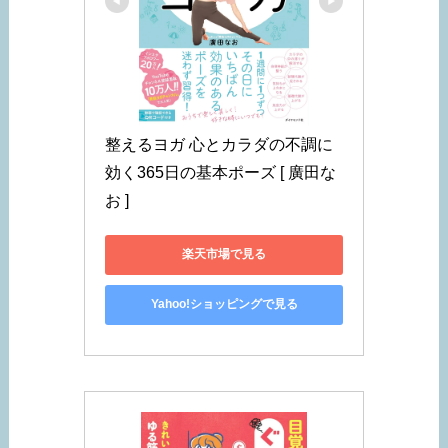
整えるヨガ 心とカラダの不調に
効く365日の基本ポーズ [ 廣田な
お ]
楽天市場で見る
Yahoo!ショッピングで見る