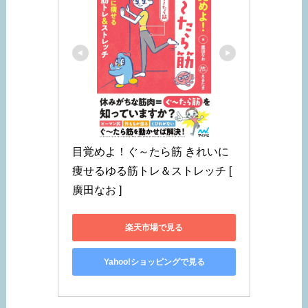
目覚めよ！ぐ～たら筋 きれいに
痩せるゆる筋トレ＆ストレッチ [ 
廣田なお ]
楽天市場で見る
Yahoo!ショッピングで見る