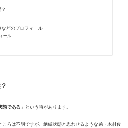
態？
重などのプロフィール
ィール
態？
状態である
」という噂があります。
ところは不明ですが、絶縁状態と思わせるような弟・木村俊