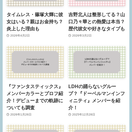
タイムレス・篠塚大輝に彼
吉野北人は整形してる？山
女はいる？親はお金持ち？
口乃々華との熱愛は本当？
炎上した理由も
歴代彼女や好きなタイプも
2026年4月2日
2026年3月2日
『ファンタスティックス』
LDHの踊らないグルー
メンバーカラーとプロフ紹
プ？『ドーベルマンインフ
介！デビューまでの軌跡に
ィニティ』メンバーを紹
ついても調査
介！
2026年1月26日
2025年12月28日