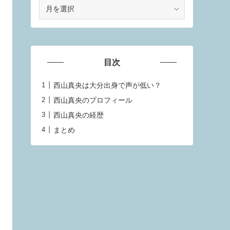
ア
ー
カ
イ
ブ
目次
西山真央は大分出身で声が低い？
西山真央のプロフィール
西山真央の経歴
まとめ