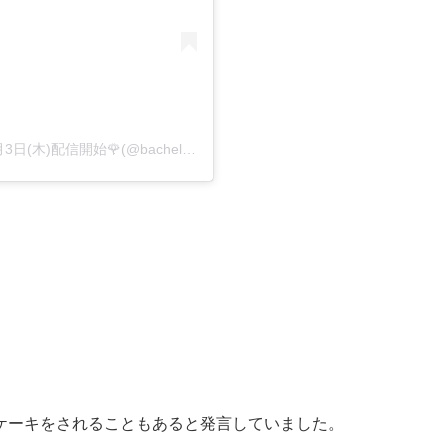
【公式】『バチェラー・ジャパン』新シーズン8月3日(木)配信開始🌹(@bachelorjapan)がシェアした投稿
ケーキをされることもあると発言していました。