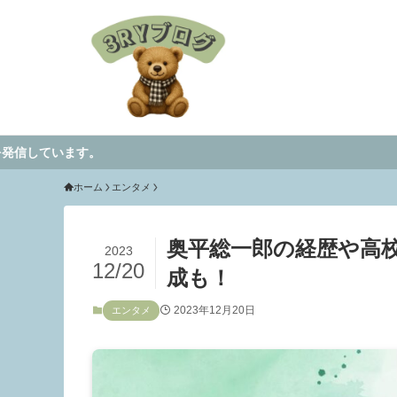
ホーム
エンタメ
奥平総一郎の経歴や高
2023
12/20
成も！
2023年12月20日
エンタメ