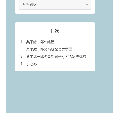
ア
ー
カ
イ
ブ
目次
奥平総一郎の経歴
奥平総一郎の高校などの学歴
奥平総一郎の妻や息子などの家族構成
まとめ