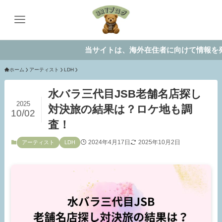
当サイトは、海外在住者に向けて情報を発信して
ホーム
アーティスト
LDH
水バラ三代目JSB老舗名店探し
2025
対決旅の結果は？ロケ地も調
10/02
査！
2024年4月17日
2025年10月2日
アーティスト
LDH