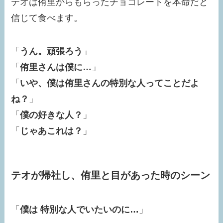
テオは侑里からもらったチョコレートを本命だと
信じて食べます。
「
うん。頑張ろう
」
「
侑里さんは僕に…
」
「
いや、僕は侑里さんの特別な人ってことだよ
ね？
」
「
僕の好きな人？
」
「
じゃあこれは？
」
テオが帰社し、侑里と目があった時のシーン
「
僕は 特別な人でいたいのに…
」