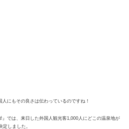
国人にもその良さは伝わっているのですね！
挙』では、
来日した外国人観光客1,000人にどこの温泉地が
決定
しました。