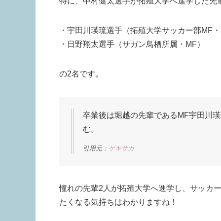
特に、中村健太選手が拓殖大学へ進学した先
・宇田川瑛琉選手（拓殖大学サッカー部MF・
・日野翔太選手（サガン鳥栖所属・MF）
の2名です。
卒業後は堀越の先輩であるMF宇田川瑛
む。
引用元：
ゲキサカ
憧れの先輩2人が拓殖大学へ進学し、サッカ
たくなる気持ちはわかりますね！