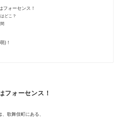
はフォーセンス！
店はどこ？
期間
萌)！
はフォーセンス！
は、歌舞伎町にある、