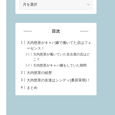
ア
ー
カ
イ
ブ
目次
大内悠里がキャバ嬢で働いてた店はフォ
ーセンス！
大内悠里が働いていた名古屋の店はど
こ？
大内悠里がキャバ嬢をしていた期間
大内悠里の経歴
大内悠里の友達はシンディ(桑原茉萌)！
まとめ