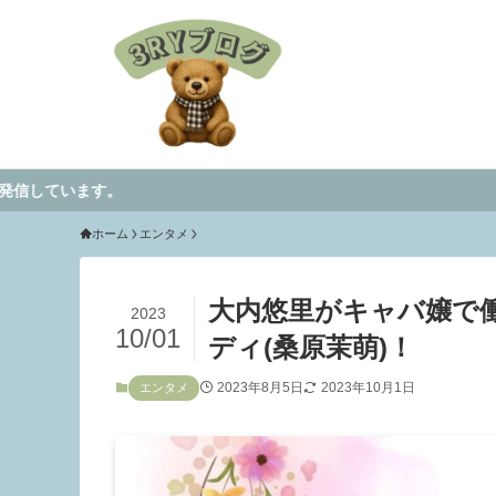
。
ホーム
エンタメ
大内悠里がキャバ嬢で
2023
10/01
ディ(桑原茉萌)！
2023年8月5日
2023年10月1日
エンタメ