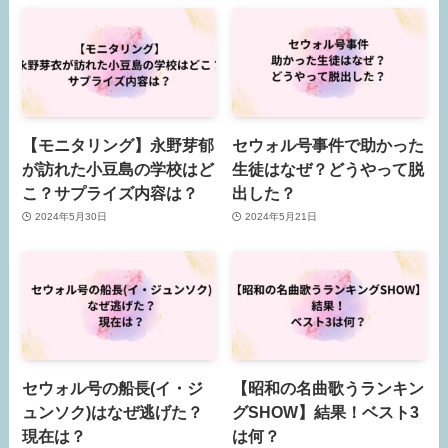
【モニタリング】永野芽郁
セウォル号事件で助かった
が訪れた小豆島の学校はど
生徒はなぜ？どうやって脱
こ？サプライズ内容は？
出した？
2024年5月30日
2024年5月21日
セウォル号の船長(イ・ジ
【昭和の名曲歌うランキン
ュンソク)はなぜ逃げた？
グSHOW】結果！ベスト3
現在は？
は何？