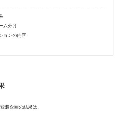
果
ーム分け
ションの内容
果
ニバ変装企画の結果は、