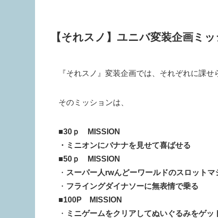
【それスノ】ユニバ変装企画ミッ
『それスノ』変装企画では、それぞれに課せ
そのミッションは、
■
30ｐ MISSION
・ミニオンにバナナを見せて喜ばせる
■
50ｐ MISSION
・
スーパー人rwんどーワールドのスロットマ
・
フライングダイナソーに無表情で乗る
■
100P MISSION
・
ミニゲームをクリアしてぬいぐるみをゲッ