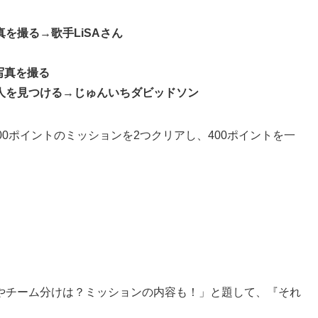
真を撮る
→
歌手LiSAさん
ト写真を撮る
人を見つける
→
じゅんいちダビッドソン
0ポイントのミッションを2つクリアし、400ポイントを一
やチーム分けは？ミッションの内容も！」と題して、『それ