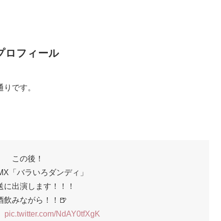
プロフィール
通りです。
この後！
O MX「バラいろダンディ」
送に出演します！！！
酒飲みながら！！🍺
！
pic.twitter.com/NdAY0tfXgK