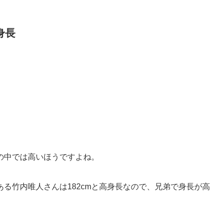
身長
の中では高いほうですよね。
ある竹内唯人さんは182cmと高身長なので、兄弟で身長が高