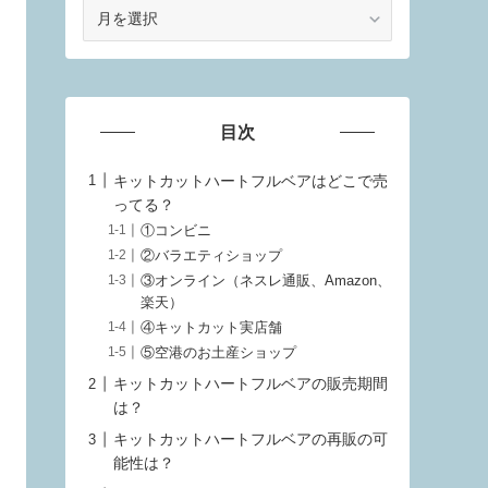
ア
ー
カ
イ
ブ
目次
キットカットハートフルベアはどこで売
ってる？
①コンビニ
②バラエティショップ
③オンライン（ネスレ通販、Amazon、
楽天）
④キットカット実店舗
⑤空港のお土産ショップ
キットカットハートフルベアの販売期間
は？
キットカットハートフルベアの再販の可
能性は？