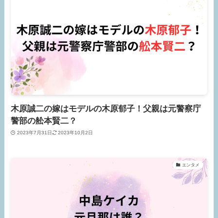
木原誠二の嫁はモデルの木原郁子！父親は元警察庁
警部の舩本賢二？
2023年7月31日
2023年10月2日
エンタメ